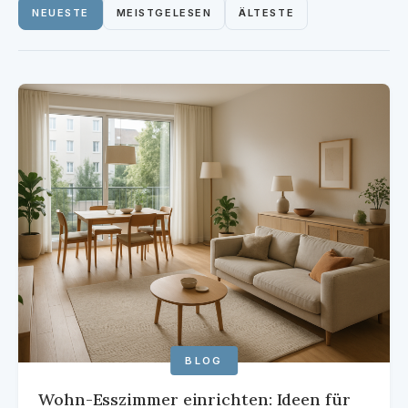
NEUESTE
MEISTGELESEN
ÄLTESTE
FLUR
INSPIRATION
REINIGUNG
SONSTIGES
KONTAKT
ÜBER 21WOHNEN
BLOG
Wohn-Esszimmer einrichten: Ideen für