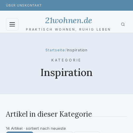
ÜBER UNS
KONTAKT
21wohnen.de
PRAKTISCH WOHNEN, RUHIG LEBEN
BLOG
Startseite
/
Inspiration
WOHNZIMMER
KATEGORIE
Inspiration
SCHLAFZIMMER
BADEZIMMER
KÜCHE
Artikel in dieser Kategorie
GARTEN
TOILETTE
14 Artikel · sortiert nach neueste