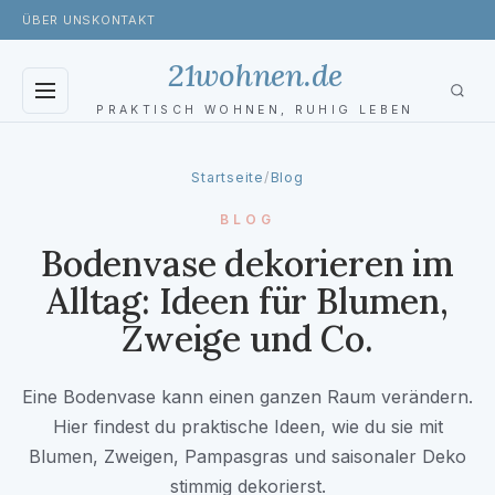
ÜBER UNS
KONTAKT
21wohnen.de
PRAKTISCH WOHNEN, RUHIG LEBEN
BLOG
Startseite
/
Blog
WOHNZIMMER
BLOG
Bodenvase dekorieren im
SCHLAFZIMMER
Alltag: Ideen für Blumen,
BADEZIMMER
Zweige und Co.
KÜCHE
Eine Bodenvase kann einen ganzen Raum verändern.
GARTEN
Hier findest du praktische Ideen, wie du sie mit
Blumen, Zweigen, Pampasgras und saisonaler Deko
TOILETTE
stimmig dekorierst.