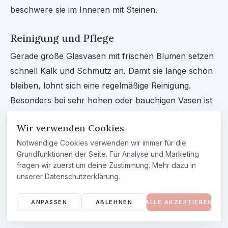
beschwere sie im Inneren mit Steinen.
Reinigung und Pflege
Gerade große Glasvasen mit frischen Blumen setzen
schnell Kalk und Schmutz an. Damit sie lange schön
bleiben, lohnt sich eine regelmäßige Reinigung.
Besonders bei sehr hohen oder bauchigen Vasen ist
das etwas fummelig, aber mit ein paar Tricks geht es
Wir verwenden Cookies
leichter.
Notwendige Cookies verwenden wir immer für die
Fülle die Vase mit warmem Wasser und einem
Grundfunktionen der Seite. Für Analyse und Marketing
fragen wir zuerst um deine Zustimmung. Mehr dazu in
Schuss Essig oder Zitronensäure.
unserer Datenschutzerklärung.
Gib etwas Reis oder grobes Salz dazu und
schwenke alles kräftig, damit sich Ablagerungen
ANPASSEN
ABLEHNEN
ALLE AKZEPTIEREN
lösen.