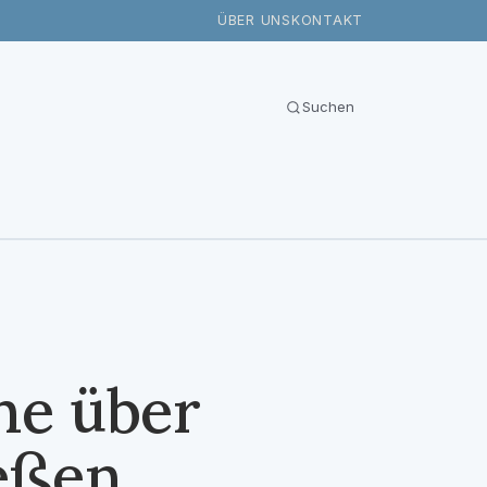
ÜBER UNS
KONTAKT
Suchen
he über
ießen