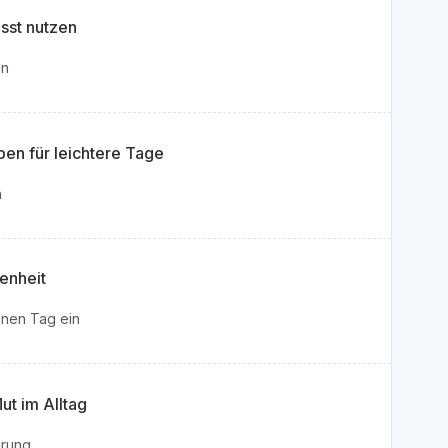
sst nutzen
en
en für leichtere Tage
n
enheit
inen Tag ein
t im Alltag
erung