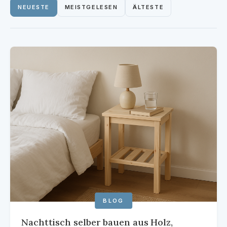
NEUESTE
MEISTGELESEN
ÄLTESTE
FLUR
INSPIRATION
REINIGUNG
SONSTIGES
KONTAKT
ÜBER 21WOHNEN
BLOG
Nachttisch selber bauen aus Holz,