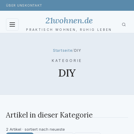
ÜBER UNS
KONTAKT
21wohnen.de
PRAKTISCH WOHNEN, RUHIG LEBEN
BLOG
Startseite
/
DIY
WOHNZIMMER
KATEGORIE
DIY
SCHLAFZIMMER
BADEZIMMER
KÜCHE
Artikel in dieser Kategorie
GARTEN
TOILETTE
2 Artikel · sortiert nach neueste